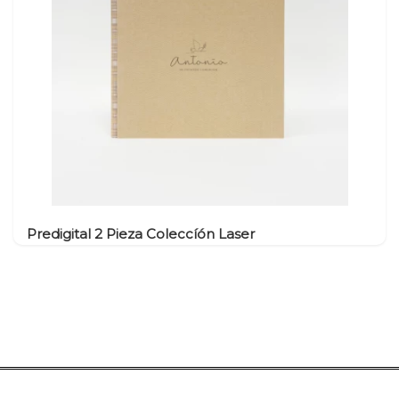
Natalicios
Banderola Tela
Llaveros
USB Pen Tarjeta
Imanes Lamina
Rectos
Imanes PVC Forma
Imanes Lámina con
Forma
Imán Metacrilato
Predigital 2 Pieza Coleccíón Laser