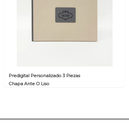
o cartón
ck sobre textil + copias o tarjetones
Larios Premium
Caja Madera Pendrive ST
Athenea
900
Mini
Fotográfico Luster PL
Caja Cartón Básica ST
Caja Madera Inglesa
Canvas Poliéster 270 g.
Caja de Madera
000
IEN
Nube
00 /
Larios Premium canvas
Caja Madera Flor
poliéster PL
Imán
Papel Fotográfico Mate
Caja Marco
Color Inkjet
Caja Corredera
Larios Premium Canvas
Madera
Algodón PL
Memories Box
Octogonal
Memories Box
Predigital Personalizado 3 Piezas
Redonda
Memories Box
Chapa Ante O Liso
Nube
Memories Box Flor
Caja Pen