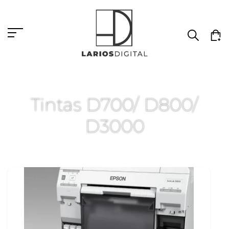
Tintas D700/ D800/
D3000