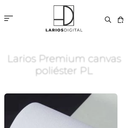
Larios Premium canvas
poliéster PL