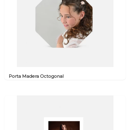
o cartón
ck sobre textil + copias o tarjetones
Larios Premium
Caja Madera Pendrive ST
Athenea
900
Mini
Fotográfico Luster PL
Caja Cartón Básica ST
Caja Madera Inglesa
Canvas Poliéster 270 g.
Caja de Madera
000
IEN
Nube
00 /
Larios Premium canvas
Caja Madera Flor
poliéster PL
Imán
Papel Fotográfico Mate
Caja Marco
Color Inkjet
Caja Corredera
Larios Premium Canvas
Madera
Algodón PL
Memories Box
Octogonal
Memories Box
Porta Madera Octogonal
Redonda
Memories Box
Nube
Memories Box Flor
Caja Pen