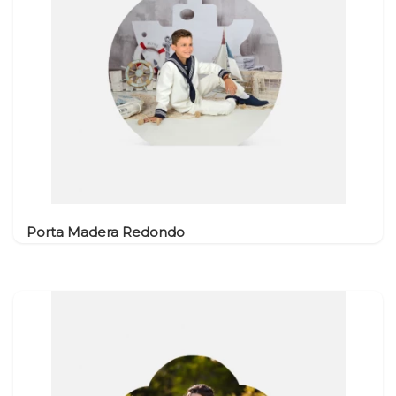
Natalicios
Banderola Tela
Llaveros
USB Pen Tarjeta
Imanes Lamina
Rectos
Imanes PVC Forma
Imanes Lámina con
Forma
Imán Metacrilato
Porta Madera Redondo