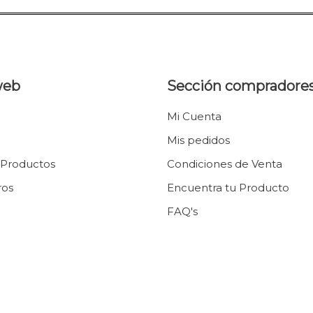
o cartón
ck sobre textil + copias o tarjetones
Larios Premium
Caja Madera Pendrive ST
Athenea
900
Mini
Fotográfico Luster PL
Caja Cartón Básica ST
Caja Madera Inglesa
Canvas Poliéster 270 g.
Caja de Madera
000
IEN
Nube
00 /
Larios Premium canvas
Caja Madera Flor
web
Sección compradore
poliéster PL
Imán
Papel Fotográfico Mate
Caja Marco
Color Inkjet
Caja Corredera
Mi Cuenta
Larios Premium Canvas
Madera
Mis pedidos
Algodón PL
Memories Box
Octogonal
 Productos
Condiciones de Venta
Memories Box
ros
Encuentra tu Producto
Redonda
Memories Box
FAQ's
Nube
Memories Box Flor
Caja Pen