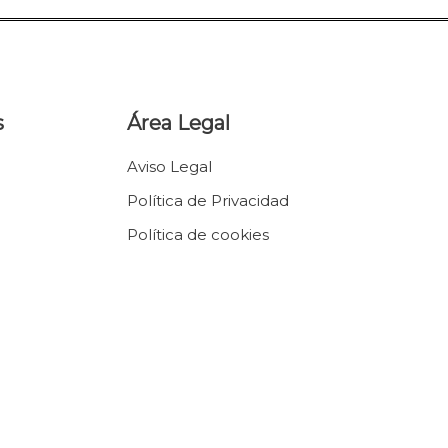
Natalicios
Banderola Tela
Llaveros
USB Pen Tarjeta
Imanes Lamina
s
Área Legal
Rectos
Imanes PVC Forma
Imanes Lámina con
Aviso Legal
Forma
Política de Privacidad
Imán Metacrilato
Política de cookies