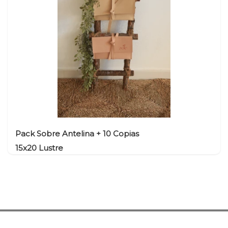
Natalicios
Banderola Tela
Llaveros
USB Pen Tarjeta
Imanes Lamina
Rectos
Imanes PVC Forma
Imanes Lámina con
Forma
Imán Metacrilato
Pack Sobre Antelina + 10 Copias
15x20 Lustre