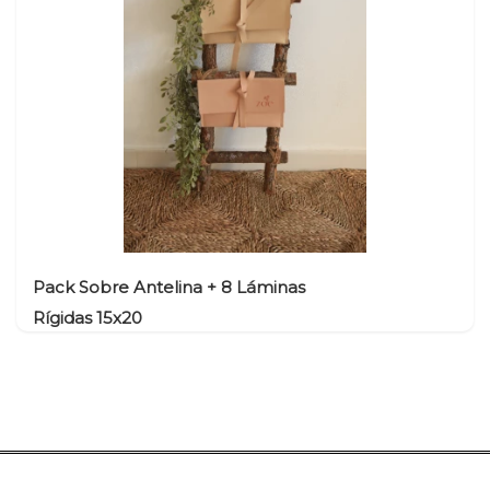
o cartón
ck sobre textil + copias o tarjetones
Larios Premium
Caja Madera Pendrive ST
Athenea
900
Mini
Fotográfico Luster PL
Caja Cartón Básica ST
Caja Madera Inglesa
Canvas Poliéster 270 g.
Caja de Madera
000
IEN
Nube
00 /
Larios Premium canvas
Caja Madera Flor
poliéster PL
Imán
Papel Fotográfico Mate
Caja Marco
Color Inkjet
Caja Corredera
Larios Premium Canvas
Madera
Algodón PL
Memories Box
Octogonal
Memories Box
Pack Sobre Antelina + 8 Láminas
Redonda
Memories Box
Rígidas 15x20
Nube
Memories Box Flor
Caja Pen